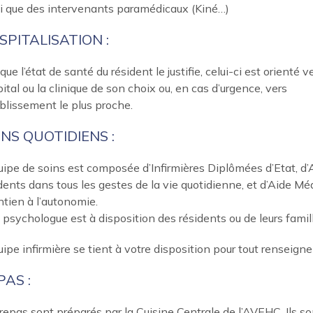
i que des intervenants paramédicaux (Kiné…)
SPITALISATION :
que l’état de santé du résident le justifie, celui-ci est orienté v
pital ou la clinique de son choix ou, en cas d’urgence, vers
ablissement le plus proche.
INS QUOTIDIENS :
uipe de soins est composée d’Infirmières Diplômées d’Etat, d
dents dans tous les gestes de la vie quotidienne, et d’Aide M
tien à l’autonomie.
psychologue est à disposition des résidents ou de leurs famil
uipe infirmière se tient à votre disposition pour tout renseign
PAS :
repas sont préparés par la Cuisine Centrale de l’AVEHC. Ils so