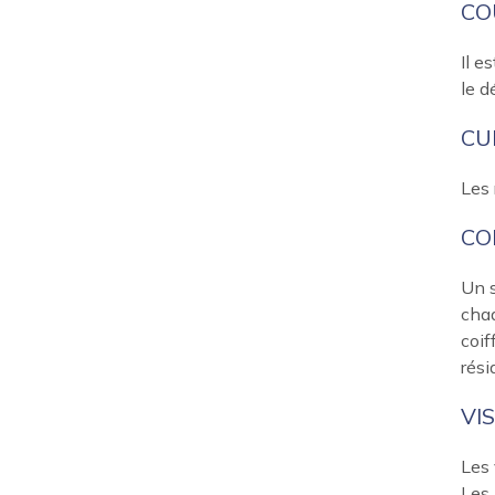
CO
Il e
le d
CUL
Les 
CO
Un s
chaq
coif
rési
VIS
Les 
Les 