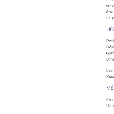
serv
être
Le p
HO
Peti
Déje
Goût
Dîne
Les 
Pour
MÉ
Il e
Dima