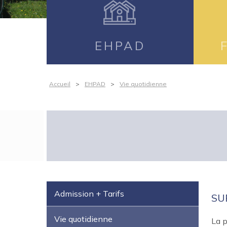
EHPAD
Accueil
>
EHPAD
>
Vie quotidienne
Admission + Tarifs
SU
Vie quotidienne
La p