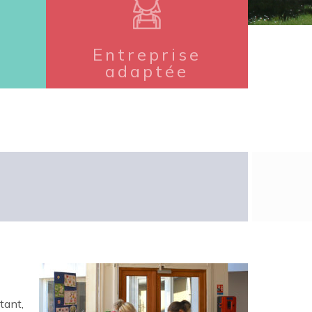
Entreprise
adaptée
tant,