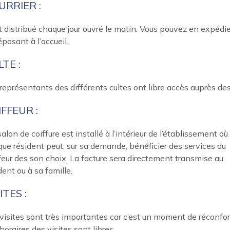
URRIER :
st distribué chaque jour ouvré le matin. Vous pouvez en expédi
éposant à l’accueil.
TE :
représentants des différents cultes ont libre accès auprès des
IFFEUR :
alon de coiffure est installé à l’intérieur de l’établissement où
ue résident peut, sur sa demande, bénéficier des services du
feur des son choix. La facture sera directement transmise au
dent ou à sa famille.
ITES :
visites sont très importantes car c’est un moment de réconfort
horaires des visites sont libres.