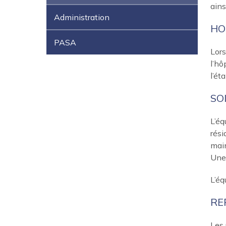
ains
Administration
HO
PASA
Lors
l’hô
l’ét
SO
L’éq
rési
main
Une 
L’éq
RE
Les 